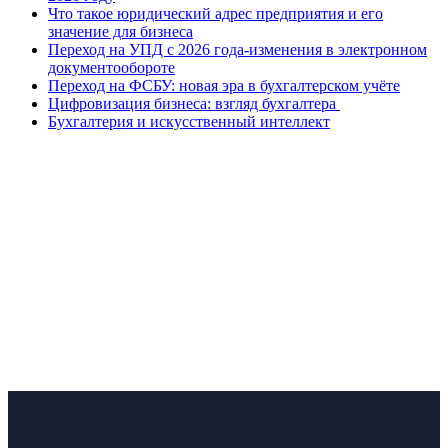
Что такое юридический адрес предприятия и его
значение для бизнеса
Переход на УПД с 2026 года-изменения в электронном
документообороте
Переход на ФСБУ: новая эра в бухгалтерском учёте
Цифровизация бизнеса: взгляд бухгалтера
Бухгалтерия и искусственный интеллект
Оставьете заявку
и мы в ближайшее время свяжемся с
вами