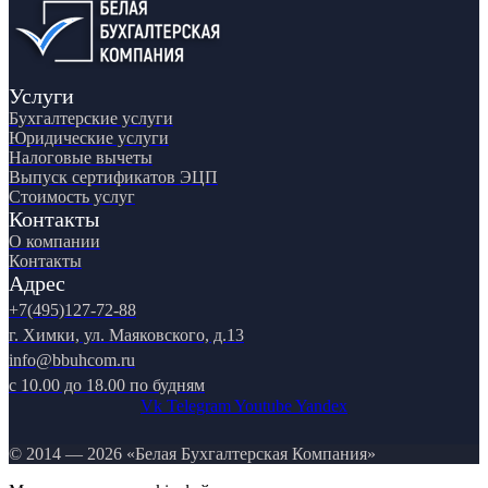
Услуги
Бухгалтерские услуги
Юридические услуги
Налоговые вычеты
Выпуск сертификатов ЭЦП
Стоимость услуг
Контакты
О компании
Контакты
Адрес
+7(495)127-72-88
г. Химки, ул. Маяковского, д.13
info@bbuhcom.ru
c 10.00 до 18.00 по будням
Vk
Telegram
Youtube
Yandex
© 2014 — 2026 «Белая Бухгалтерская Компания»